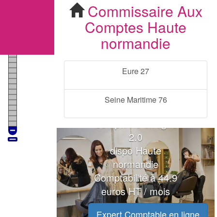
Commissaire Aux Comptes Haute normandie
Commissaire Aux
Comptes
Haute
normandie
Eure 27
Seine Maritime 76
VOTRE Expert
Comptable en ligne
2.0
dispo Haute
normandie
Comptabilité à 44.9
euros HT / mois
Expert Comptable en ligne