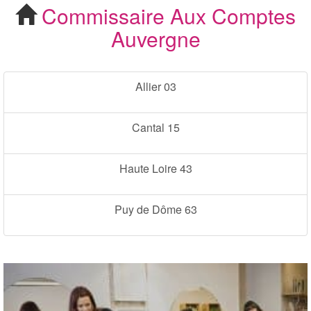
Commissaire Aux Comptes Auvergne
Commissaire Aux Comptes
Cherchez votre
Auvergne
Commissaire Aux
Comptes Auvergne
Allier 03
Cantal 15
Haute Loire 43
Puy de Dôme 63