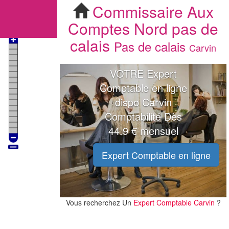
Commissaire Aux Comptes Carvin
Commissaire Aux
Comptes
Nord pas de
calais
Pas de calais
Carvin
VOTRE Expert
Comptable en ligne
dispo Carvin
Comptabilité Dès
44.9 € mensuel
Expert Comptable en ligne
Vous recherchez Un
Expert Comptable Carvin
?