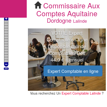
Commissaire Aux Comptes Lalinde
Commissaire Aux
Comptes
Aquitaine
Dordogne
Lalinde
VOTRE Expert
Comptable en ligne
Disponible Lalinde
Comptabilité Dès
44.9 € mensuel
Expert Comptable en ligne
Vous recherchez Un
Expert Comptable Lalinde
?